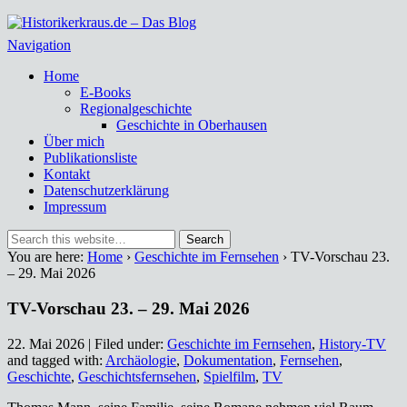
Historikerkraus.de – Das Blog
Historische Miszellen – nicht nur aus dem Ruhrgebiet
Navigation
Home
E-Books
Regionalgeschichte
Geschichte in Oberhausen
Über mich
Publikationsliste
Kontakt
Datenschutzerklärung
Impressum
You are here:
Home
›
Geschichte im Fernsehen
› TV-Vorschau 23.
– 29. Mai 2026
TV-Vorschau 23. – 29. Mai 2026
22. Mai 2026 | Filed under:
Geschichte im Fernsehen
,
History-TV
and tagged with:
Archäologie
,
Dokumentation
,
Fernsehen
,
Geschichte
,
Geschichtsfernsehen
,
Spielfilm
,
TV