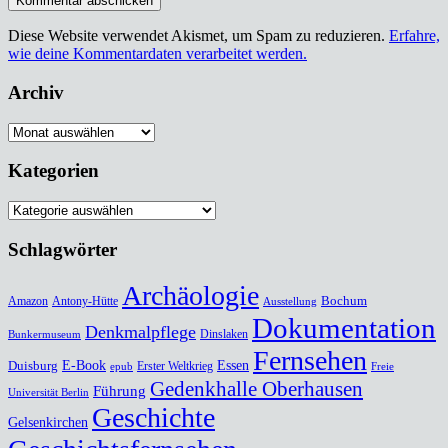
Diese Website verwendet Akismet, um Spam zu reduzieren.
Erfahre,
wie deine Kommentardaten verarbeitet werden.
Archiv
Archiv
Kategorien
Kategorien
Schlagwörter
Archäologie
Bochum
Amazon
Antony-Hütte
Ausstellung
Dokumentation
Denkmalpflege
Dinslaken
Bunkermuseum
Fernsehen
Duisburg
E-Book
Essen
Erster Weltkrieg
epub
Freie
Gedenkhalle Oberhausen
Führung
Universität Berlin
Geschichte
Gelsenkirchen