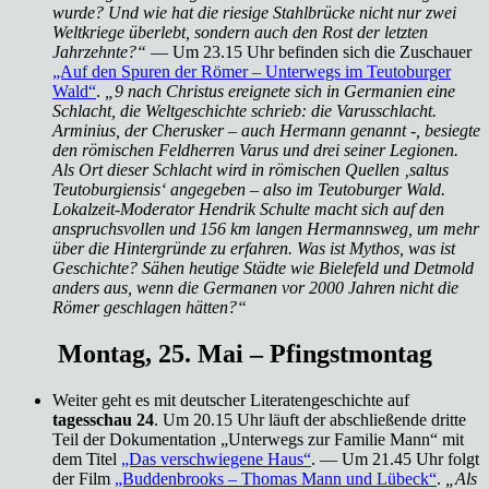
wurde? Und wie hat die riesige Stahlbrücke nicht nur zwei
Weltkriege überlebt, sondern auch den Rost der letzten
Jahrzehnte?“
— Um 23.15 Uhr befinden sich die Zuschauer
„Auf den Spuren der Römer – Unterwegs im Teutoburger
Wald“
.
„9 nach Christus ereignete sich in Germanien eine
Schlacht, die Weltgeschichte schrieb: die Varusschlacht.
Arminius, der Cherusker – auch Hermann genannt -, besiegte
den römischen Feldherren Varus und drei seiner Legionen.
Als Ort dieser Schlacht wird in römischen Quellen ‚saltus
Teutoburgiensis‘ angegeben – also im Teutoburger Wald.
Lokalzeit-Moderator Hendrik Schulte macht sich auf den
anspruchsvollen und 156 km langen Hermannsweg, um mehr
über die Hintergründe zu erfahren. Was ist Mythos, was ist
Geschichte? Sähen heutige Städte wie Bielefeld und Detmold
anders aus, wenn die Germanen vor 2000 Jahren nicht die
Römer geschlagen hätten?“
Montag, 25. Mai – Pfingstmontag
Weiter geht es mit deutscher Literatengeschichte auf
tagesschau 24
. Um 20.15 Uhr läuft der abschließende dritte
Teil der Dokumentation „Unterwegs zur Familie Mann“ mit
dem Titel
„Das verschwiegene Haus“
. — Um 21.45 Uhr folgt
der Film
„Buddenbrooks – Thomas Mann und Lübeck“
.
„Als