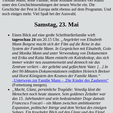
Thomas Mann, seine Familie, seine Romane nehmen viel Raum
unter den Geschichtssendungen der neuen Woche ein. Die
Geschichte der Pest in Europa steht ebenso auf dem Programm. Und
noch einiges mehr. Viel Spaß bei der Auswahl.
Samstag, 23. Mai
Einen Blick auf eine große Schriftstellerfamilie wirft
tagesschau 24
um 20.15 Uhr.
„Angeleitet von Elisabeth
Mann Borgese macht sich der Film auf die Reise in das
System der Familie Mann. In Gesprächen mit Elisabeth, Golo
und Monika Mann und unter Verwendung von Dokumenten
mit Erika und Katia Mann entsteht ein Kaleidoskop, das sich
immer wieder neu zusammensetzt und dennoch nie das
Zentrum verliert – der geliebte und gefürchtete Vater. […] In
drei 90-Minuten-Dokumentationen entfalten Heinrich Breloer
und Horst Königstein den Kosmos der Familie Mann.“
„Unterwegs zur Familie Mann – .Die Kinder des Zauberers“
(Fortsetzung morgen).
„Macht, Glanz, persönliche Tragödie: Venedig lässt die
Menschen noch heute staunen. Sein goldenes Zeitalter war
das 15. Jahrhundert und sein bedeutendster Doge damals
Francesco Foscari – ein Mann zwischen ambitionierter
Expansion, politischer Intrige und dem Verlust des einzigen
Sohnes. Ein fesselnder Blick auf den Glanz und das Elend