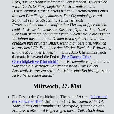
Foto, das Jahrzehnte später zum verstörenden Beweisstück
wird. Die NDR Story begleitet den Journalisten und
Bestsellerautor Malte Herwig bei der Entschlüsselung eines
dunklen Familiengeheimnisses. Der Olympiasieger und
Soldat ist sein Großvater. […] In seiner ersten
Fernsehdokumentation konfrontiert Herwig auf persönlich-
radikale Weise das deutsche Klischee ‚Opa war kein Nazi‘.
Der Film stellt die bohrende Frage, welche Rolle die eigenen
Vorfahren tatsächlich im Dritten Reich spielten. Und was
erzählen ihre privaten Bilder, wenn man bereit ist, wirklich
hinzusehen? Ein Film über den blinden Fleck der Erinnerung
und die Macht der Bilder.“
— Um 23.15 Uhr schließt sich
thematisch passend die Doku
„Fritz Bauers Erbe:
Gerechtigkeit verjährt nicht“
an.
„Er kämpfte vergeblich und
war doch ein Vorreiter: Jahrzehnte nach Fritz Bauers
Auschwitz-Prozessen setzen Gerichte seine Rechtsauffassung
zu NS-Verbrechen durch.“
Mittwoch, 27. Mai
Die Pest in der Geschichte ist Thema auf
Arte
.
„Italien und
der Schwarze Tod“
läuft um 20.15 Uhr.
„Siena ist im 14.
Jahrhundert eine aufblühende Metropole, gelegen an den
Handelsstraßen und Pilgerwegen dieser Zeit. Doch dann