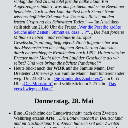
schlägt die Pest zu und tötet fast die halbe Stadt. Ein
Augenzeuge schildert, was das für Siena und seine Bewohner
bedeutete. Doch woher kam die Pest nach Siena? Neue
wissenschaftliche Erkenntnisse lösen das Rätsel um den
letzten Ursprung des Schwarzen Todes.“
— Im Anschluss
stellt sich um 21.40 Uhr die Frage:
„War die Pest die größte
Seuche aller Zeiten? Stimmt es, dass …?“
.
„Die Pest forderte
Millionen Leben – und veränderte Europas
Gesellschaftsordnung tiefgreifend. Noch folgenreicher war
das Massensterben der indigenen Bevölkerung Amerikas
durch eingeschleppte Krankheiten nach 1492. Haben winzige
Erreger mehr Macht über den Lauf der Geschichte als wir
selbst? Und was bringt die nächste Pandemie?“
Heute blickt auch der
WDR
auf die Familie Mann. Der
Dreiteiler „Unterwegs zur Familie Mann“ läuft hintereinander
weg: Um 23.30 Uhr
„Die Kinder des Zauberers“
, um 0.55
Uhr
„Das Monstrum“
und schließlich um 2.25 Uhr
„Das
verschwiegene Haus“
.
Donnerstag, 28. Mai
Eine „Geschichte der Landwirtschaft“ nach dem Zweiten
Weltkrieg erzählt
Arte
.
„Die Landwirtschaft in Deutschland
und im Nachbarland Frankreich hat sich seit dem Zweiten