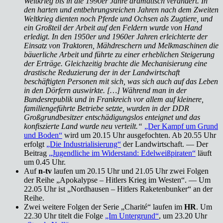
Weltkrieg bis in die 1990er Jahre dramatisch verändert. In
den harten und entbehrungsreichen Jahren nach dem Zweiten
Weltkrieg dienten noch Pferde und Ochsen als Zugtiere, und
ein Großteil der Arbeit auf den Feldern wurde von Hand
erledigt. In den 1950er und 1960er Jahren erleichterte der
Einsatz von Traktoren, Mähdreschern und Melkmaschinen die
bäuerliche Arbeit und führte zu einer erheblichen Steigerung
der Erträge. Gleichzeitig brachte die Mechanisierung eine
drastische Reduzierung der in der Landwirtschaft
beschäftigten Personen mit sich, was sich auch auf das Leben
in den Dörfern auswirkte. […] Während man in der
Bundesrepublik und in Frankreich vor allem auf kleinere,
familiengeführte Betriebe setzte, wurden in der DDR
Großgrundbesitzer entschädigungslos enteignet und das
konfiszierte Land wurde neu verteilt.“
„Der Kampf um Grund
und Boden“
wird um 20.15 Uhr ausgefochten. Ab 20.55 Uhr
erfolgt
„Die Industrialisierung“
der Landwirtschaft. — Der
Beitrag
„Jugendliche im Widerstand: Edelweißpiraten“
läuft
um 0.45 Uhr.
Auf
n-tv
laufen um 20.15 Uhr und 21.05 Uhr zwei Folgen
der Reihe „Apokalypse – Hitlers Krieg im Westen“. — Um
22.05 Uhr ist „Nordhausen – Hitlers Raketenbunker“ an der
Reihe.
Zwei weitere Folgen der Serie „Charité“ laufen im
HR
. Um
22.30 Uhr titelt die Folge
„Im Untergrund“
, um 23.20 Uhr