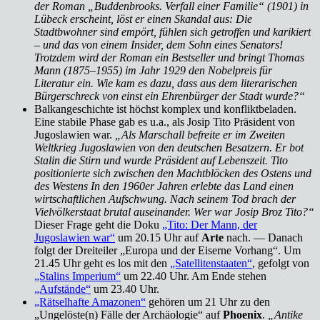
der Roman „Buddenbrooks. Verfall einer Familie“ (1901) in
Lübeck erscheint, löst er einen Skandal aus: Die
Stadtbwohner sind empört, fühlen sich getroffen und karikiert
– und das von einem Insider, dem Sohn eines Senators!
Trotzdem wird der Roman ein Bestseller und bringt Thomas
Mann (1875–1955) im Jahr 1929 den Nobelpreis für
Literatur ein. Wie kam es dazu, dass aus dem literarischen
Bürgerschreck von einst ein Ehrenbürger der Stadt wurde?“
Balkangeschichte ist höchst komplex und konfliktbeladen.
Eine stabile Phase gab es u.a., als Josip Tito Präsident von
Jugoslawien war.
„Als Marschall befreite er im Zweiten
Weltkrieg Jugoslawien von den deutschen Besatzern. Er bot
Stalin die Stirn und wurde Präsident auf Lebenszeit. Tito
positionierte sich zwischen den Machtblöcken des Ostens und
des Westens In den 1960er Jahren erlebte das Land einen
wirtschaftlichen Aufschwung. Nach seinem Tod brach der
Vielvölkerstaat brutal auseinander. Wer war Josip Broz Tito?“
Dieser Frage geht die Doku
„Tito: Der Mann, der
Jugoslawien war“
um 20.15 Uhr auf
Arte
nach. — Danach
folgt der Dreiteiler „Europa und der Eiserne Vorhang“. Um
21.45 Uhr geht es los mit den
„Satellitenstaaten“
, gefolgt von
„Stalins Imperium“
um 22.40 Uhr. Am Ende stehen
„Aufstände“
um 23.40 Uhr.
„Rätselhafte Amazonen“
gehören um 21 Uhr zu den
„Ungelöste(n) Fälle der Archäologie“ auf
Phoenix
.
„Antike