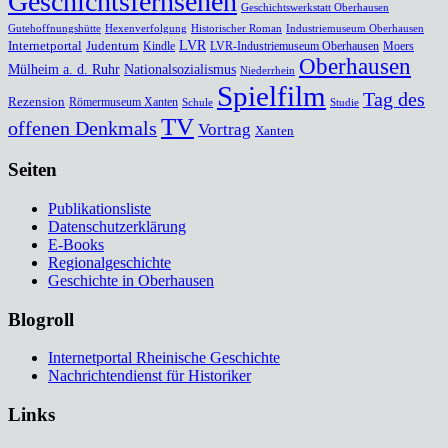
Geschichtsfernsehen
Geschichtswerkstatt Oberhausen
Gutehoffnungshütte
Hexenverfolgung
Historischer Roman
Industriemuseum Oberhausen
Internetportal
Judentum
LVR
Kindle
LVR-Industriemuseum Oberhausen
Moers
Oberhausen
Mülheim a. d. Ruhr
Nationalsozialismus
Niederrhein
Spielfilm
Tag des
Rezension
Römermuseum Xanten
Schule
Studie
TV
offenen Denkmals
Vortrag
Xanten
Seiten
Publikationsliste
Datenschutzerklärung
E-Books
Regionalgeschichte
Geschichte in Oberhausen
Blogroll
Internetportal Rheinische Geschichte
Nachrichtendienst für Historiker
Links