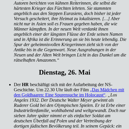
Autoren berichten von kühnen Reiterinnen, die selbst die
härtesten Krieger das Fürchten lehrten. Sie stammten
angeblich aus den Steppen Eurasiens, doch bisher ist jeder
Versuch gescheitert, ihre Heimat zu lokalisieren. […] Aber
nicht nur in Asien soll es Frauen gegeben haben, die wie
Männer kämpften. In der neuen Welt verdankt ihnen
angeblich einer der längsten Flüsse der Erde seinen Namen
und in Afrika ist die Erinnerung an sie bis heute lebendig. Die
Spur der geheimnisvollen Kriegerinnen zieht sich von der
Antike bis in die Gegenwart. Neue Ausgrabungen in der
Neuen und der Alten Welt bringen Licht in das Dunkel um die
rätselhaften Amazonen.“
Dienstag, 26. Mai
Der
HR
beschäftigt sich mit der Aufarbeitung der NS-
Geschichte. Um 22.30 Uhr läuft der Film
„Das Mädchen mit
den Goldhaaren: Eine Spurensuche im Holocaust“
.
„Los
Angeles 1932. Der Deutsche Walter Meyer gewinnt als
Ruderer Gold bei den Olympischen Spielen. Er ist Erbe einer
Industriellenfamilie, wohlhabend und weltgewandt. Doch nur
sieben Jahre später nimmt er als einfacher Soldat am
deutschen Überfall auf Polen und der Vertreibung der
dortigen jüdischen Bevölkerung teil. In seinem Gepäck: ein