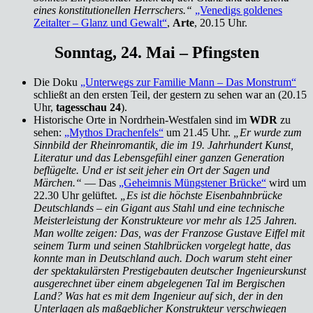
eines konstitutionellen Herrschers.“
„Venedigs goldenes
Zeitalter – Glanz und Gewalt“
,
Arte
, 20.15 Uhr.
Sonntag, 24. Mai – Pfingsten
Die Doku
„Unterwegs zur Familie Mann – Das Monstrum“
schließt an den ersten Teil, der gestern zu sehen war an (20.15
Uhr,
tagesschau 24
).
Historische Orte in Nordrhein-Westfalen sind im
WDR
zu
sehen:
„Mythos Drachenfels“
um 21.45 Uhr.
„Er wurde zum
Sinnbild der Rheinromantik, die im 19. Jahrhundert Kunst,
Literatur und das Lebensgefühl einer ganzen Generation
beflügelte. Und er ist seit jeher ein Ort der Sagen und
Märchen.“
— Das
„Geheimnis Müngstener Brücke“
wird um
22.30 Uhr gelüftet.
„Es ist die höchste Eisenbahnbrücke
Deutschlands – ein Gigant aus Stahl und eine technische
Meisterleistung der Konstrukteure vor mehr als 125 Jahren.
Man wollte zeigen: Das, was der Franzose Gustave Eiffel mit
seinem Turm und seinen Stahlbrücken vorgelegt hatte, das
konnte man in Deutschland auch. Doch warum steht einer
der spektakulärsten Prestigebauten deutscher Ingenieurskunst
ausgerechnet über einem abgelegenen Tal im Bergischen
Land? Was hat es mit dem Ingenieur auf sich, der in den
Unterlagen als maßgeblicher Konstrukteur verschwiegen