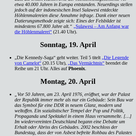
etwa 40.000 Jahren in Europa entstanden. Neuerdings stellen
jedoch auf der indonesischen Insel Sulawesi entdeckte
Höhlenmalereien diese Annahme infrage. Dank einer neuen
Datierungsmethode zeigte sich: Eines der Felsbilder ist
mindestens 67.800 Jahre alt.“
„Sulawesi – Am Anfang war
die Höhlenmalerei“
(21.40 Uhr).
Sonntag, 19. April
„Die Kennedy-Saga“ geht weiter. Teil 5 titelt
„Die Legende
von Camelot“
(20.15 Uhr),
„Das Vermächtnis“
beendet die
Reihe um 21 Uhr. Alles auf
Phoenix
.
Montag, 20. April
„Vor 50 Jahren, am 23. April 1976, eröffnet, war der Palast
der Republik immer mehr als nur ein Gebäude: Sein Bau war
das Symbol für eine DDR in neuem Glanz, modern und
weltoffen. Ein sozialistischer Tempel der Pop und Politik,
Propaganda und Spektakel in einem Haus versammelte. […]
Im wiedervereinten Deutschland begann eine Debatte um
Erhalt oder Abriss des Gebäudes. 2002 beschloss der
Bundestag, dass der von Asbest befreite Rohbau des Palastes