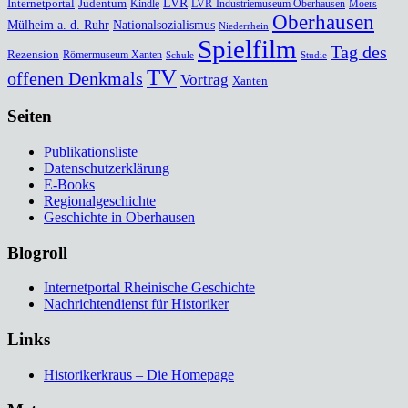
Internetportal
Judentum
LVR
Kindle
LVR-Industriemuseum Oberhausen
Moers
Oberhausen
Mülheim a. d. Ruhr
Nationalsozialismus
Niederrhein
Spielfilm
Tag des
Rezension
Römermuseum Xanten
Schule
Studie
TV
offenen Denkmals
Vortrag
Xanten
Seiten
Publikationsliste
Datenschutzerklärung
E-Books
Regionalgeschichte
Geschichte in Oberhausen
Blogroll
Internetportal Rheinische Geschichte
Nachrichtendienst für Historiker
Links
Historikerkraus – Die Homepage