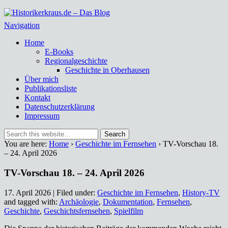
Historikerkraus.de – Das Blog
Historische Miszellen – nicht nur aus dem Ruhrgebiet
Navigation
Home
E-Books
Regionalgeschichte
Geschichte in Oberhausen
Über mich
Publikationsliste
Kontakt
Datenschutzerklärung
Impressum
You are here:
Home
›
Geschichte im Fernsehen
› TV-Vorschau 18.
– 24. April 2026
TV-Vorschau 18. – 24. April 2026
17. April 2026 | Filed under:
Geschichte im Fernsehen
,
History-TV
and tagged with:
Archäologie
,
Dokumentation
,
Fernsehen
,
Geschichte
,
Geschichtsfernsehen
,
Spielfilm