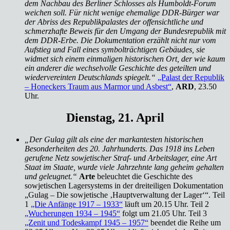
dem Nachbau des Berliner Schlosses als Humboldt-Forum
weichen soll. Für nicht wenige ehemalige DDR-Bürger war
der Abriss des Republikpalastes der offensichtliche und
schmerzhafte Beweis für den Umgang der Bundesrepublik mit
dem DDR-Erbe. Die Dokumentation erzählt nicht nur vom
Aufstieg und Fall eines symbolträchtigen Gebäudes, sie
widmet sich einem einmaligen historischen Ort, der wie kaum
ein anderer die wechselvolle Geschichte des geteilten und
wiedervereinten Deutschlands spiegelt.“
„Palast der Republik
– Honeckers Traum aus Marmor und Asbest“
,
ARD
, 23.50
Uhr.
Dienstag, 21. April
„Der Gulag gilt als eine der markantesten historischen
Besonderheiten des 20. Jahrhunderts. Das 1918 ins Leben
gerufene Netz sowjetischer Straf- und Arbeitslager, eine Art
Staat im Staate, wurde viele Jahrzehnte lang geheim gehalten
und geleugnet.“
Arte
beleuchtet die Geschichte des
sowjetischen Lagersystems in der dreiteiligen Dokumentation
„Gulag – Die sowjetische ‚Hauptverwaltung der Lager‘“. Teil
1
„Die Anfänge 1917 – 1933“
läuft um 20.15 Uhr. Teil 2
„Wucherungen 1934 – 1945“
folgt um 21.05 Uhr. Teil 3
„Zenit und Todeskampf 1945 – 1957“
beendet die Reihe um