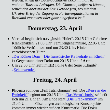
werden. Allein der DRK-Suchdienst bekommt jährlich
mehrere Tausend Anfragen. Die Chancen, helfen zu können,
schwinden aber mit der Zeit. Gerade jetzt, wo mit dem
Ukraine-Krieg der Zugang zu Partnerorganisationen in
Russland erschwert oder ganz eingefroren ist.“
Donnerstag, 23. April
Viermal begibt sich
n-tv
„Inside Hitler“. 20.15 Uhr: Geheime
Krankenakten, 21.05 Uhr: Familiengeheimnisse, 22.05 Uhr:
Tödliche Verhältnisse und um 23.30 Uhr: Hinter
verschlossenen Türen.
„Der Kölner Dom – Die französische Kathedrale am Rhein“
ist Gegenstand einer Doku um 20.15 Uhr auf
Arte
.
Um 22.30 Uhr läuft im
HR
Folge 6 der Serie „Charité“:
„Zeitenwende“
.
Freitag, 24. April
Phoenix
rollt den „Fall Tutanchamun“ auf. Die
„Reise in die
Ewigkeit“
beginnt um 20.15 Uhr,
„Das Vermächtnis“
schließt
sich um 21 Uhr an. Am Ende steht
„Die Grabkammer“
um
21.45 Uhr. — Fälschungen archäologischer Kunstobjekte
kommen immer wieder auf den Kunstmarkt. Die Doku