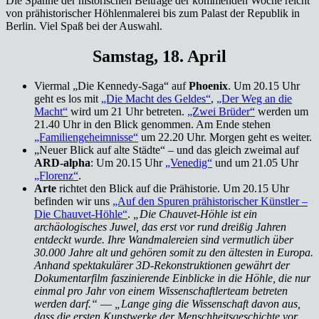
Die Spanne der historischen Beiträge der kommenden Woche reicht
von prähistorischer Höhlenmalerei bis zum Palast der Republik in
Berlin. Viel Spaß bei der Auswahl.
Samstag, 18. April
Viermal „Die Kennedy-Saga“ auf
Phoenix
. Um 20.15 Uhr
geht es los mit
„Die Macht des Geldes“
,
„Der Weg an die
Macht“
wird um 21 Uhr betreten.
„Zwei Brüder“
werden um
21.40 Uhr in den Blick genommen. Am Ende stehen
„Familiengeheimnisse“
um 22.20 Uhr. Morgen geht es weiter.
„Neuer Blick auf alte Städte“ – und das gleich zweimal auf
ARD-alpha
: Um 20.15 Uhr
„Venedig“
und um 21.05 Uhr
„Florenz“
.
Arte
richtet den Blick auf die Prähistorie. Um 20.15 Uhr
befinden wir uns
„Auf den Spuren prähistorischer Künstler –
Die Chauvet-Höhle“
.
„Die Chauvet-Höhle ist ein
archäologisches Juwel, das erst vor rund dreißig Jahren
entdeckt wurde. Ihre Wandmalereien sind vermutlich über
30.000 Jahre alt und gehören somit zu den ältesten in Europa.
Anhand spektakulärer 3D-Rekonstruktionen gewährt der
Dokumentarfilm faszinierende Einblicke in die Höhle, die nur
einmal pro Jahr von einem Wissenschaftlerteam betreten
werden darf.“
—
„Lange ging die Wissenschaft davon aus,
dass die ersten Kunstwerke der Menschheitsgeschichte vor