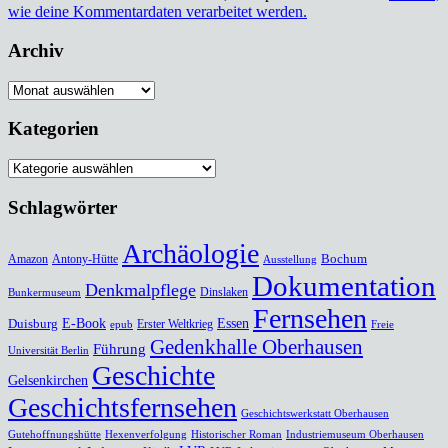
wie deine Kommentardaten verarbeitet werden.
Archiv
Archiv
Kategorien
Kategorien
Schlagwörter
Archäologie
Bochum
Amazon
Antony-Hütte
Ausstellung
Dokumentation
Denkmalpflege
Dinslaken
Bunkermuseum
Fernsehen
Duisburg
E-Book
Essen
Erster Weltkrieg
epub
Freie
Gedenkhalle Oberhausen
Führung
Universität Berlin
Geschichte
Gelsenkirchen
Geschichtsfernsehen
Geschichtswerkstatt Oberhausen
Gutehoffnungshütte
Hexenverfolgung
Historischer Roman
Industriemuseum Oberhausen