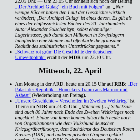
22.05 Uhr. — Um 23.05 Uhr schließt sich noch der Beitrag
„‚Der Archipel Gulag‘, ein Buch mit Folgen“
an.
„Nur
wenige Bücher haben den Lauf der Geschichte wirklich
verändert; ‚Der Archipel Gulag‘ ist eines davon. Es gilt als
eines der einflussreichsten Bücher des 20. Jahrhunderts.
Autor Alexander Solschenizyn, selbst ehemaliger
Lagerinsasse, gab damit den Millionen in Sowjetlagern
Inhaftierten eine Stimme und offenbarte die grausame
Realität des stalinistischen Unterdrückungssystems.“
„Schwarz rot grün: Die Geschichte der deutschen
Umweltpolitik“
erzählt der
MDR
um 22.10 Uhr.
Mittwoch, 22. April
Am Montag in der ARD, heute um 20.15 Uhr auf
RBB
:
„Der
Palast der Republik – Honeckers Traum aus Marmor und
Asbest“
(Wiederholung am Freitag).
„Unsere Geschichte – Verschollen im Zweiten Weltkrieg“
ist
Thema im
NDR
um 23.35 Uhr.
„Millionen […] Schicksale
sind auch 80 Jahre nach Ende des Zweiten Weltkrieges noch
ungeklärt. Einige von ihnen können tatsächlich heute noch
von Organisationen wie dem Volksbund deutscher
Kriegsgräberfürsorge, dem Suchdienst des Deutschen Roten
Kreuzes (DRK) und anderen privaten Gruppen geklärt