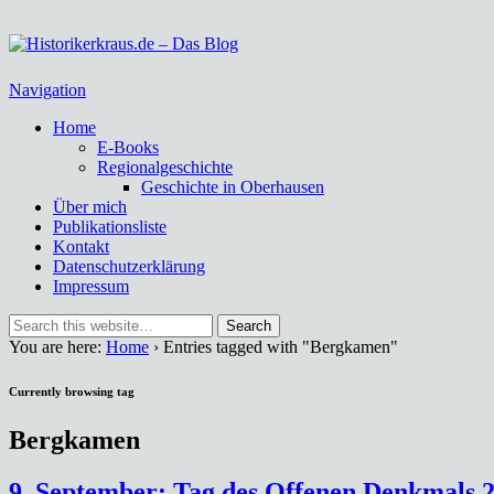
Historikerkraus.de – Das Blog
Historische Miszellen – nicht nur aus dem Ruhrgebiet
Navigation
Home
E-Books
Regionalgeschichte
Geschichte in Oberhausen
Über mich
Publikationsliste
Kontakt
Datenschutzerklärung
Impressum
You are here:
Home
› Entries tagged with "Bergkamen"
Currently browsing tag
Bergkamen
9. September: Tag des Offenen Denkmals 