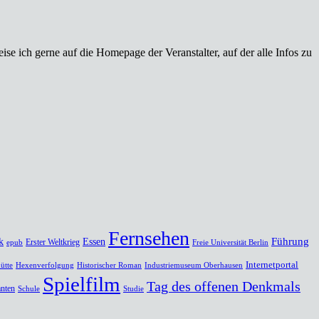
e ich gerne auf die Homepage der Veranstalter, auf der alle Infos zu
Fernsehen
Führung
k
Essen
Erster Weltkrieg
epub
Freie Universität Berlin
Internetportal
ütte
Hexenverfolgung
Historischer Roman
Industriemuseum Oberhausen
Spielfilm
Tag des offenen Denkmals
nten
Schule
Studie