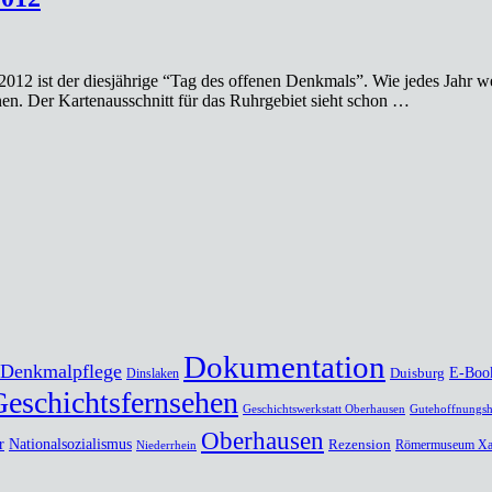
 ist der diesjährige “Tag des offenen Denkmals”. Wie jedes Jahr weis
. Der Kartenausschnitt für das Ruhrgebiet sieht schon …
Dokumentation
Denkmalpflege
Duisburg
E-Boo
Dinslaken
Geschichtsfernsehen
Geschichtswerkstatt Oberhausen
Gutehoffnungsh
Oberhausen
r
Nationalsozialismus
Rezension
Römermuseum Xa
Niederrhein