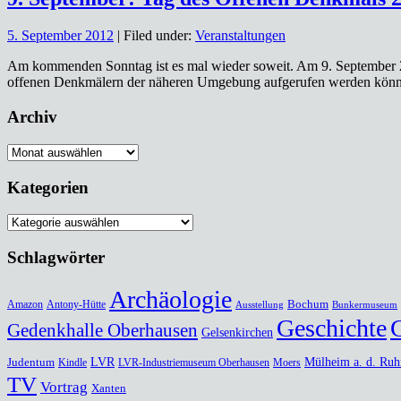
5. September 2012
| Filed under:
Veranstaltungen
Am kommenden Sonntag ist es mal wieder soweit. Am 9. September 2012
offenen Denkmälern der näheren Umgebung aufgerufen werden können
Archiv
Archiv
Kategorien
Kategorien
Schlagwörter
Archäologie
Bochum
Amazon
Antony-Hütte
Ausstellung
Bunkermuseum
Geschichte
Gedenkhalle Oberhausen
Gelsenkirchen
Judentum
LVR
Mülheim a. d. Ruh
Kindle
LVR-Industriemuseum Oberhausen
Moers
TV
Vortrag
Xanten