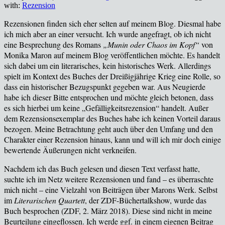
with:
Rezension
Rezensionen finden sich eher selten auf meinem Blog. Diesmal habe
ich mich aber an einer versucht. Ich wurde angefragt, ob ich nicht
eine Besprechung des Romans
„Munin oder Chaos im Kopf“
von
Monika Maron auf meinem Blog veröffentlichen möchte. Es handelt
sich dabei um ein literarisches, kein historisches Werk. Allerdings
spielt im Kontext des Buches der Dreißigjährige Krieg eine Rolle, so
dass ein historischer Bezugspunkt gegeben war. Aus Neugierde
habe ich dieser Bitte entsprochen und möchte gleich betonen, dass
es sich hierbei um keine „Gefälligkeitsrezension“ handelt. Außer
dem Rezensionsexemplar des Buches habe ich keinen Vorteil daraus
bezogen.
Meine Betrachtung geht auch über den Umfang und den
Charakter einer Rezension hinaus, kann und will ich mir doch einige
bewertende Äußerungen nicht verkneifen.
Nachdem ich das Buch gelesen und diesen Text verfasst hatte,
suchte ich im Netz weitere Rezensionen und fand – es
überraschte
mich nicht – eine Vielzahl von Beiträgen über Marons Werk. Selbst
im
Literarischen Quartett
, der ZDF-B
üchertalkshow, wurde das
Buch
besprochen
(ZDF, 2. März 2018)
. Diese sind nicht in meine
Beurteilung eingeflossen. Ich werde ggf. in einem eigenen Beitrag