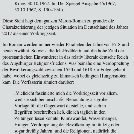
Krieg. 30.10.1967. In: Der Spiegel Ausgabe 45/1967,
30.10.1967, S. 190–194.)
Diese Sicht liegt dem ganzen Maron-Roman zu grunde: die
Charakterisierung der jetzigen Situation im Deutschland des Jahres
2017 als einer Vorkriegszeit.
Im Roman werden immer wieder Parallelen der Jahre vor 1618 und
heute erw
ähnt. So weist die Ich-Erzählerin auf die hohe Zahl der
protestantischen Einwanderer in das relativ liberale deutsche Reich
des Augsburger Religionsfriedens, was beinahe eine Verdoppelung
der Bevölkerungszahl zwischen 1550 und 1618 zur Folge gehabt
habe, wobei es gleichzeitig zu klimatisch bedingten Hungersnöten
kam. Die Verfasserin sinniert darüber:
„Vielleicht faszinierte mich die Vorkriegszeit vor allem,
weil sie sich bei unscharfer Betrachtung als grobe
Vorlage für die Gegenwart darstellte, und sich in
Begriffen beschreiben ließ, die ich täglich in den
Zeitungen lesen konnte: Klimawandel, Wassermangel,
Hunger, Verdoppelung der Bevölkerung in fünfzig oder
sogar dreißig Jahren, und die Religionen, natürlich die