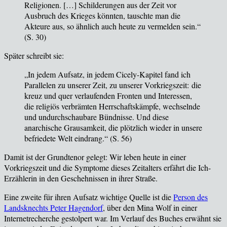
Religionen. […] Schilderungen aus der Zeit vor
Ausbruch des Krieges könnten, tauschte man die
Akteure aus, so ähnlich auch heute zu vermelden sein.“
(
S. 30
)
Sp
äter schreibt sie:
„In jedem Aufsatz, in jedem Cicely-Kapitel fand ich
Parallelen zu unserer Zeit, zu unserer Vorkriegszeit: die
kreuz und quer verlaufenden Fronten und Interessen,
die religiös verbrämten Herrschaftskämpfe, wechselnde
und undurchschaubare Bündnisse. Und diese
anarchische Grausamkeit, die plötzlich wieder in unsere
befriedete Welt eindrang.“ (
S. 56)
Damit ist der Grundtenor gelegt: Wir leben heute in einer
Vorkriegszeit und die Symptome dieses Zeitalters erfährt die Ich-
Erzählerin in den Geschehnissen in ihrer Straße.
Eine zweite f
ür ihren Aufsatz wichtige Quelle ist die
Person des
Landsknechts Peter Hagendorf
, über den Mina Wolf in einer
Internetrecherche gestolpert war. Im Verlauf des Buches erwähnt sie