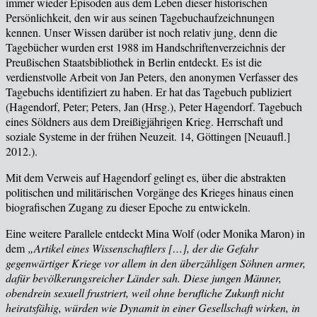
immer wieder Episoden aus dem Leben dieser historischen
Persönlichkeit, den wir aus seinen Tagebuchaufzeichnungen
kennen. Unser Wissen darüber ist noch relativ jung, denn die
Tagebücher wurden erst 1988 im Handschriftenverzeichnis der
Preußischen Staatsbibliothek in Berlin entdeckt. Es ist die
verdienstvolle Arbeit von Jan Peters, den anonymen Verfasser des
Tagebuchs identifiziert zu haben. Er hat das Tagebuch publiziert
(
Hagendorf, Peter; Peters, Jan (Hrsg.), Peter Hagendorf. Tagebuch
eines Söldners aus dem Dreißigjährigen Krieg. Herrschaft und
soziale Systeme in der frühen Neuzeit. 14, Göttingen [Neuaufl.]
2012.
).
Mit dem Verweis auf Hagendorf gelingt es,
über die abstrakten
politischen und militärischen Vorgänge des Krieges hinaus einen
biografischen Zugang zu dieser Epoche zu entwickeln.
Eine weitere Parallele entdeckt Mina Wolf (oder Monika Maron) in
dem
„Artikel eines Wissenschaftlers […], der die Gefahr
gegenwärtiger Kriege vor allem in den überzähligen Söhnen armer,
dafür bevölkerungsreicher Länder sah. Diese jungen Männer,
obendrein sexuell frustriert, weil ohne berufliche Zukunft nicht
heiratsfähig, würden wie Dynamit in einer Gesellschaft wirken, in