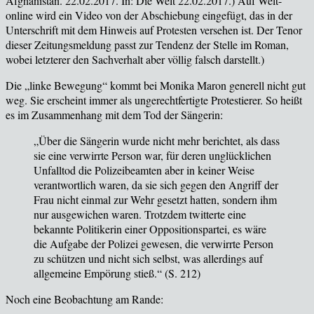
Afghanistan. 22.02.2017. In: Die Welt 22.02.2017.) Auf Welt-
online wird ein Video von der Abschiebung eingefügt, das in der
Unterschrift mit dem Hinweis auf Protesten versehen ist. Der Tenor
dieser Zeitungsmeldung passt zur Tendenz der Stelle im Roman,
wobei letzterer den Sachverhalt aber völlig falsch darstellt.)
Die
„linke Bewegung“ kommt bei Monika Maron generell nicht gut
weg. Sie erscheint immer als ungerechtfertigte Protestierer. So heißt
es im Zusammenhang mit dem Tod der Sängerin:
„Über die Sängerin wurde nicht mehr berichtet, als dass
sie eine verwirrte Person war, für deren unglücklichen
Unfalltod die Polizeibeamten aber in keiner Weise
verantwortlich waren, da sie sich gegen den Angriff der
Frau nicht einmal zur Wehr gesetzt hatten, sondern ihm
nur ausgewichen waren. Trotzdem twitterte eine
bekannte Politikerin einer Oppositionspartei, es wäre
die Aufgabe der Polizei gewesen, die verwirrte Person
zu schützen und nicht sich selbst, was allerdings auf
allgemeine Empörung stieß.“ (
S. 212
)
Noch eine Beobachtung am Rande: