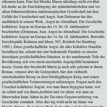
erkennen kann. Eine hat Monika Maron allerdings nicht erwähnt.
Ich denke an die Durchdringung der spätmittelalterlichen und vor
allem frühneuzeitlichen mitteleuropäischen Gesellschaft mit dem
Gefühl der Unsicherheit und Angst. Jean Delumeau hat dies
ausführlich in seinem Werk „Angst im Abendland. Die Geschichte
kollektiver Ängste im Europa des 14. bis 18. Jahrhunderts“
beschrieben (
Delumeau, Jean, Angst im Abendland. Die Geschichte
kollektiver Ängste im Europa des 14. bis 18. Jahrhunderts. Rowohlts
Enzyklopädie Kulturen und Ideen. 503, Reinbek bei Hamburg
1989.
). Diese gesellschaftliche Angst, die alles kollektive Handeln
beeinflusst hat, scheint mir eine bedeutende Parallele zu unserer
derzeitigen gesellschaftlichen Situation, in der zunehmende Teile der
Bevölkerung sich von einem unscharfen Angstgefühl bestimmen
lassen. Genau dies beschreibt Maron ja auch sehr gekonnt in ihrem
Roman, verpasst aber die Gelegenheit, hier den vielleicht
entscheidenden Bezug zu dem Dreißigjährigen Krieg und seinen
gesellschaftlichen Voraussetzungen aufzuzeigen. Fragen nach den
Ursachen kollektiver Ängste, wie man ihnen begegnen kann, wer
sie schürt und von ihnen profitiert und vor allem: wie man sie
überwinden kann, hätten in der Tat einen Gegenwartsbezug von
Geschichte vermittelt. Aber dies lag wohl nicht im Sinne von
Monika Maron, die in ihrem Werk doch selbst auf der Klaviatur der