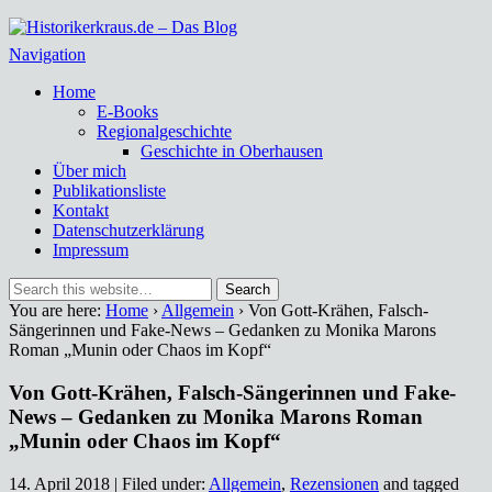
Historikerkraus.de – Das Blog
Historische Miszellen – nicht nur aus dem Ruhrgebiet
Navigation
Home
E-Books
Regionalgeschichte
Geschichte in Oberhausen
Über mich
Publikationsliste
Kontakt
Datenschutzerklärung
Impressum
You are here:
Home
›
Allgemein
› Von Gott-Krähen, Falsch-
Sängerinnen und Fake-News – Gedanken zu Monika Marons
Roman „Munin oder Chaos im Kopf“
Von Gott-Krähen, Falsch-Sängerinnen und Fake-
News – Gedanken zu Monika Marons Roman
„Munin oder Chaos im Kopf“
14. April 2018 | Filed under:
Allgemein
,
Rezensionen
and tagged