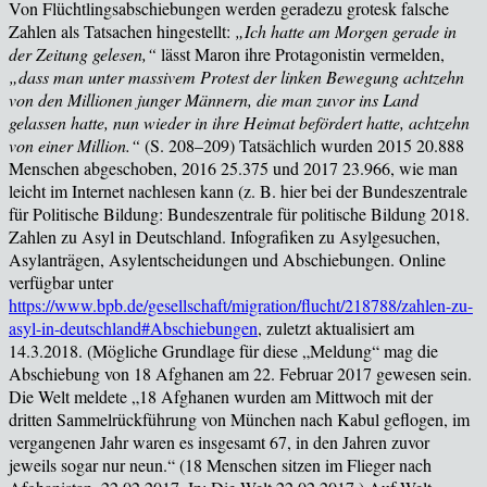
Von Fl
üchtlingsabschiebungen werden geradezu grotesk falsche
Zahlen als Tatsachen hingestellt:
„Ich hatte am Morgen gerade in
der Zeitung gelesen,“
lässt Maron ihre Protagonistin vermelden,
„dass man unter massivem Protest der linken Bewegung achtzehn
von den Millionen junger Männern, die man zuvor ins Land
gelassen hatte, nun wieder in ihre Heimat befördert hatte, achtzehn
von einer Million.“
(
S
. 208–209
) Tatsächlich wurden 2015 20.888
Menschen abgeschoben, 2016 25.375 und 2017 23.966, wie man
leicht im Internet nachlesen kann (z. B. hier bei der Bundeszentrale
für Politische Bildung:
Bundeszentrale für politische Bildung 2018.
Zahlen zu Asyl in Deutschland. Infografiken zu Asylgesuchen,
Asylanträgen, Asylentscheidungen und Abschiebungen. Online
verfügbar unter
https://www.bpb.de/gesellschaft/migration/flucht/218788/zahlen-zu-
asyl-in-deutschland#Abschiebungen
, zuletzt aktualisiert am
14.3.2018.
(Mögliche Grundlage für diese „Meldung“ mag die
Abschiebung von 18 Afghanen am 22. Februar 2017 gewesen sein.
Die Welt meldete „18 Afghanen wurden am Mittwoch mit der
dritten Sammelrückführung von München nach Kabul geflogen, im
vergangenen Jahr waren es insgesamt 67, in den Jahren zuvor
jeweils sogar nur neun.“ (18 Menschen sitzen im Flieger nach