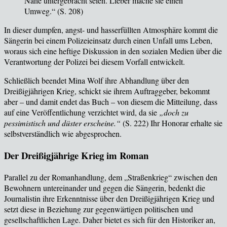
Nähe untergebracht seien. Lieber mache sie einen
Umweg.“ (
S. 208
)
In dieser dumpfen, angst- und hasserf
üllten Atmosphäre kommt die
Sängerin bei einem Polizeieinsatz durch einen Unfall ums Leben,
woraus sich eine heftige Diskussion in den sozialen Medien über die
Verantwortung der Polizei bei diesem Vorfall entwickelt.
Schlie
ßlich beendet Mina Wolf ihre Abhandlung über den
Dreißigjährigen Krieg, schickt sie ihrem Auftraggeber, bekommt
aber – und damit endet das Buch – von diesem die Mitteilung, dass
auf eine Veröffentlichung verzichtet wird, da sie
„doch zu
pessimistisch und düster erscheine.“
(
S. 222
) Ihr Honorar erhalte sie
selbstverständlich wie abgesprochen.
Der Dreißigjährige Krieg im Roman
Parallel zu der Romanhandlung, dem
„Straßenkrieg“ zwischen den
Bewohnern untereinander und gegen die Sängerin, bedenkt die
Journalistin ihre Erkenntnisse über den Dreißigjährigen Krieg und
setzt diese in Beziehung zur gegenwärtigen politischen und
gesellschaftlichen Lage. Daher bietet es sich für den Historiker an,