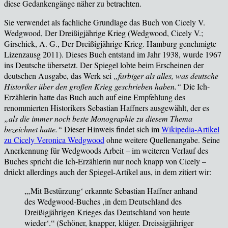
diese Gedankengänge näher zu betrachten.
Sie verwendet als fachliche Grundlage
das Buch von
Cicely V.
Wedgwood, Der Dreißigjährige Krieg
(Wedgwood, Cicely V.;
Girschick, A. G., Der Dreißigjährige Krieg. Hamburg genehmigte
Lizenzausg 2011)
.
Dieses Buch entstand im Jahr 1938, wurde 1967
ins Deutsche
übersetzt. Der Spiegel lobte beim Erscheinen der
deutschen Ausgabe, das Werk sei
„farbiger als alles, was deutsche
Historiker über den großen Krieg geschrieben haben.“
Die Ich-
Erzählerin hatte das Buch auch auf eine Empfehlung des
renommierten Historikers Sebastian Haffners ausgewählt, der es
„als die immer noch beste Monographie zu diesem Thema
bezeichnet hatte.“
Dieser Hinweis findet sich im
Wikipedia-Artikel
zu Cicely Veronica Wedgwood
ohne weitere Quellenangabe. Seine
Anerkennung für Wedgwoods Arbeit – im weiteren Verlauf des
Buches spricht die Ich-Erzählerin nur noch knapp von Cicely –
drückt allerdings auch der Spiegel-Artikel aus, in dem zitiert wir:
„‚Mit Bestürzung‘ erkannte Sebastian Haffner anhand
des Wedgwood‐Buches ‚in dem Deutschland des
Dreißigjährigen Krieges das Deutschland von heute
wieder‘.“ (Schöner, knapper, klüger. Dreissigjähriger