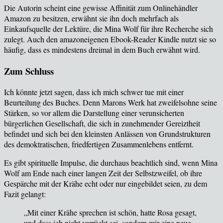
Die Autorin scheint eine gewisse Affinit
ät zum Onlinehändler
Amazon zu besitzen, erwähnt sie ihn doch mehrfach als
Einkaufsquelle der Lektüre, die Mina Wolf für ihre Recherche sich
zulegt. Auch den amazoneigenen Ebook-Reader Kindle nutzt sie so
häufig, dass es mindestens dreimal in dem Buch erwähnt wird.
Zum Schluss
Ich k
önnte jetzt sagen, dass ich mich schwer tue mit einer
Beurteilung des Buches. Denn Marons Werk hat zweifelsohne seine
Stärken, so vor allem die Darstellung einer verunsicherten
bürgerlichen Gesellschaft, die sich in zunehmender Gereiztheit
befindet und sich bei den kleinsten Anlässen von Grundstrukturen
des demoktratischen, friedfertigen Zusammenlebens entfernt.
Es gibt spirituelle Impulse, die durchaus beachtlich sind, wenn Mina
Wolf am Ende nach einer langen Zeit der Selbstzweifel, ob ihre
Gesp
ärche mit der Krähe echt oder nur eingebildet seien, zu dem
Fazit gelangt:
„Mit einer Krähe sprechen ist schön, hatte Rosa gesagt,
und dass ich nicht verrückt sei, sondern mir eine neue