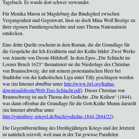
Tagebuch. Er wurde dort schwer verwundet.
F
ür Monika Maron ist Magdeburg das Bindeglied zwischen
Vergangenheit und Gegenwart, lässt sie doch Mina Wolf Bezüge zu
ihrer eigenen Familiengeschichte und zum Thema Nationalstolz
entdecken.
Eine dritte Quelle erscheint in dem Roman, die die Grundlage f
ür
die Gespräche der Ich-Erzählerin und der Krähe bildet: Zwei Werke
von Annette von Droste-Hülshoff. In dem Epos „Die Schlacht im
Loener Bruch 1623“ thematisiert sie die Niederlage des Christian
von Braunschweig, der mit seinem protestantischen Heer bei
Stadtlohn von der katholischen Liga unter Tilly geschlagen worden
war (im Internet abrufbar unter
http://www.lwl.org/kultur-
download/droste/Web-Text-Schlacht.pdf
). Dieser Christian von
Braunschweig ist auch Thema des Gedichts „Die Krähen“ (1844),
was dann offenbar die Grundlage für die Gott-Krähe Munin darstellt
(im Internet abrufbar unter
http://gutenberg.spiegel.de/buch/gedichte-1844-2844/22
).
Die Gegen
überstellung des Dreißigjährigen Kriegs und der Jetztzeit
ist natürlich reizvoll, weil man in der Tat gewisse Parallelen