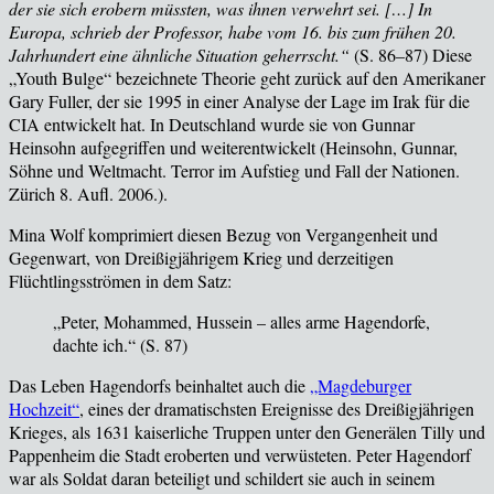
der sie sich erobern müssten, was ihnen verwehrt sei. […] In
Europa, schrieb der Professor, habe vom 16. bis zum frühen 20.
Jahrhundert eine ähnliche Situation geherrscht.“
(
S.
86–87
) Diese
„Youth Bulge“ bezeichnete Theorie geht zurück auf den Amerikaner
Gary Fuller, der sie 1995 in einer Analyse der Lage im Irak für die
CIA entwickelt hat. In Deutschland wurde sie von Gunnar
Heinsohn aufgegriffen und weiterentwickelt (
Heinsohn, Gunnar,
Söhne und Weltmacht. Terror im Aufstieg und Fall der Nationen.
Zürich 8. Aufl. 2006.
).
Mina Wolf komprimiert diesen Bezug von Vergangenheit und
Gegenwart, von Drei
ßigjährigem Krieg und derzeitigen
Flüchtlingsströmen in dem Satz:
„Peter, Mohammed, Hussein – alles arme Hagendorfe,
dachte ich.“ (
S. 87)
Das Leben Hagendorfs beinhaltet auch die
„Magdeburger
Hochzeit“
, eines der dramatischsten Ereignisse des Dreißigjährigen
Krieges, als 1631 kaiserliche Truppen unter den Generälen Tilly und
Pappenheim die Stadt eroberten und verwüsteten. Peter Hagendorf
war als Soldat daran beteiligt und schildert sie auch in seinem