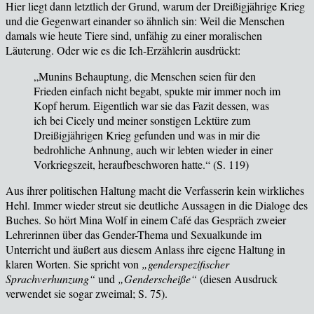
Hier liegt dann letztlich der Grund, warum der Drei
ßigjährige Krieg
und die Gegenwart einander so ähnlich sin: Weil die Menschen
damals wie heute Tiere sind, unfähig zu einer moralischen
Läuterung. Oder wie es die Ich-Erzählerin ausdrückt:
„Munins Behauptung, die Menschen seien für den
Frieden einfach nicht begabt, spukte mir immer noch im
Kopf herum. Eigentlich war sie das Fazit dessen, was
ich bei Cicely und meiner sonstigen Lektüre zum
Dreißigjährigen Krieg gefunden und was in mir die
bedrohliche Anhnung, auch wir lebten wieder in einer
Vorkriegszeit, heraufbeschworen hatte.“ (
S. 119
)
Aus ihrer politischen Haltung macht die Verfasserin kein wirkliches
Hehl. Immer wieder streut sie deutliche Aussagen in die Dialoge des
Buches. So h
ört Mina Wolf in einem Café das Gespräch zweier
Lehrerinnen über das Gender-Thema und Sexualkunde im
Unterricht und äußert aus diesem Anlass ihre eigene Haltung in
klaren Worten. Sie spricht von
„genderspezifischer
Sprachverhunzung“
und
„Genderscheiße“
(diesen Ausdruck
verwendet sie sogar zweimal;
S. 75
).