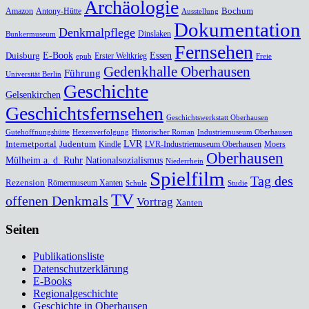
Archäologie
Bochum
Amazon
Antony-Hütte
Ausstellung
Dokumentation
Denkmalpflege
Dinslaken
Bunkermuseum
Fernsehen
Duisburg
E-Book
Essen
Erster Weltkrieg
epub
Freie
Gedenkhalle Oberhausen
Führung
Universität Berlin
Geschichte
Gelsenkirchen
Geschichtsfernsehen
Geschichtswerkstatt Oberhausen
Gutehoffnungshütte
Hexenverfolgung
Historischer Roman
Industriemuseum Oberhausen
Internetportal
Judentum
LVR
Kindle
LVR-Industriemuseum Oberhausen
Moers
Oberhausen
Mülheim a. d. Ruhr
Nationalsozialismus
Niederrhein
Spielfilm
Tag des
Rezension
Römermuseum Xanten
Schule
Studie
TV
offenen Denkmals
Vortrag
Xanten
Seiten
Publikationsliste
Datenschutzerklärung
E-Books
Regionalgeschichte
Geschichte in Oberhausen