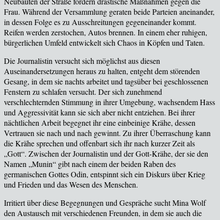
Neubauten der Straße fordern drastische Maßnahmen gegen die
Frau. Während der Versammlung geraten beide Parteien aneinander,
in dessen Folge es zu Ausschreitungen gegeneinander kommt.
Reifen werden zerstochen, Autos brennen. In einem eher ruhigen,
bürgerlichen Umfeld entwickelt sich Chaos in Köpfen und Taten.
Die Journalistin versucht sich m
öglichst aus diesen
Auseinandersetzungen heraus zu halten, entgeht dem störenden
Gesang, in dem sie nachts arbeitet und tagsüber bei geschlossenen
Fenstern zu schlafen versucht. Der sich zunehmend
verschlechternden Stimmung in ihrer Umgebung, wachsendem Hass
und Aggressivität kann sie sich aber nicht entziehen. Bei ihrer
nächtlichen Arbeit begegnet ihr eine einbeinige Krähe, dessen
Vertrauen sie nach und nach gewinnt. Zu ihrer Überraschung kann
die Krähe sprechen und offenbart sich ihr nach kurzer Zeit als
„Gott“. Zwischen der Journalistin und der Gott-Krähe, der sie den
Namen „Munin“ gibt nach einem der beiden Raben des
germanischen Gottes Odin, entspinnt sich ein Diskurs über Krieg
und Frieden und das Wesen des Menschen.
Irritiert
über diese Begegnungen und Gespräche sucht Mina Wolf
den Austausch mit verschiedenen Freunden, in dem sie auch die