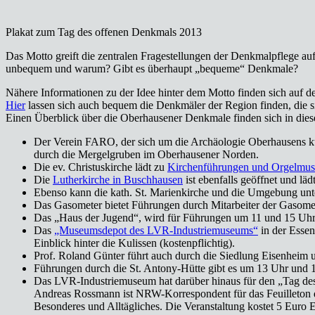
Plakat zum Tag des offenen Denkmals 2013
Das Motto greift die zentralen Fragestellungen der Denkmalpflege au
unbequem und warum? Gibt es überhaupt „bequeme“ Denkmale?
Nähere Informationen zu der Idee hinter dem Motto finden sich auf d
Hier
lassen sich auch bequem die Denkmäler der Region finden, die si
Einen Überblick über die Oberhausener Denkmale finden sich in d
Der Verein FARO, der sich um die Archäologie Oberhausens k
durch die Mergelgruben im Oberhausener Norden.
Die ev. Christuskirche lädt zu
Kirchenführungen und Orgelmus
Die
Lutherkirche in Buschhausen
ist ebenfalls geöffnet und läd
Ebenso kann die kath. St. Marienkirche und die Umgebung unt
Das Gasometer bietet Führungen durch Mitarbeiter der Gaso
Das „Haus der Jugend“, wird für Führungen um 11 und 15 Uhr 
Das
„Museumsdepot des LVR-Industriemuseums“
in der Essen
Einblick hinter die Kulissen (kostenpflichtig).
Prof. Roland Günter führt auch durch die Siedlung Eisenheim
Führungen durch die St. Antony-Hütte gibt es um 13 Uhr und 
Das LVR-Industriemuseum hat darüber hinaus für den „Tag de
Andreas Rossmann ist NRW-Korrespondent für das Feuilleton de
Besonderes und Alltägliches. Die Veranstaltung kostet 5 Euro Ei