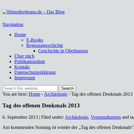
Historikerkraus.de – Das Blog
Historische Miszellen – nicht nur aus dem Ruhrgebiet
Navigation
Home
E-Books
Regionalgeschichte
Geschichte in Oberhausen
Über mich
Publikationsliste
Kontakt
Datenschutzerklärung
Impressum
You are here:
Home
›
Archäologie
› Tag des offenen Denkmals 2013
Tag des offenen Denkmals 2013
6. September 2013 | Filed under:
Archäologie
,
Veranstaltungen
and ta
Am kommenden Sonntag ist wieder der „Tag des offenen Denkmals“.