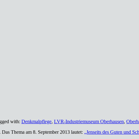
gged with:
Denkmalpflege
,
LVR-Industriemuseum Oberhausen
,
Oberh
 Das Thema am 8. September 2013 lautet:
„Jenseits des Guten und 