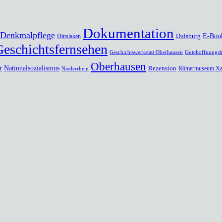
Dokumentation
Denkmalpflege
Duisburg
E-Boo
Dinslaken
Geschichtsfernsehen
Geschichtswerkstatt Oberhausen
Gutehoffnungsh
Oberhausen
r
Nationalsozialismus
Rezension
Römermuseum Xa
Niederrhein