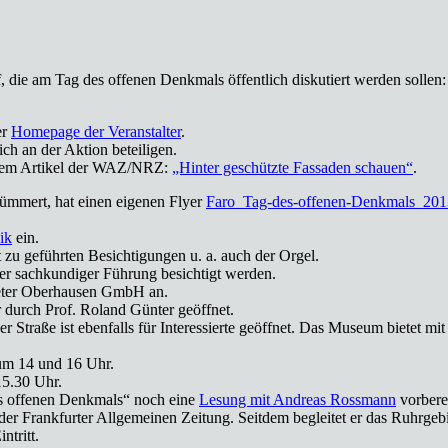
f, die am Tag des offenen Denkmals öffentlich diskutiert werden soll
er
Homepage der Veranstalter
.
ch an der Aktion beteiligen.
iesem Artikel der WAZ/NRZ:
„Hinter geschützte Fassaden schauen“
.
ümmert, hat einen eigenen Flyer
Faro_Tag-des-offenen-Denkmals_201
ik
ein.
t zu geführten Besichtigungen u. a. auch der Orgel.
er sachkundiger Führung besichtigt werden.
meter Oberhausen GmbH an.
durch Prof. Roland Günter geöffnet.
er Straße ist ebenfalls für Interessierte geöffnet. Das Museum bietet
 um 14 und 16 Uhr.
15.30 Uhr.
s offenen Denkmals“ noch eine
Lesung mit Andreas Rossmann
vorberei
r Frankfurter Allgemeinen Zeitung. Seitdem begleitet er das Ruhrgeb
ntritt.