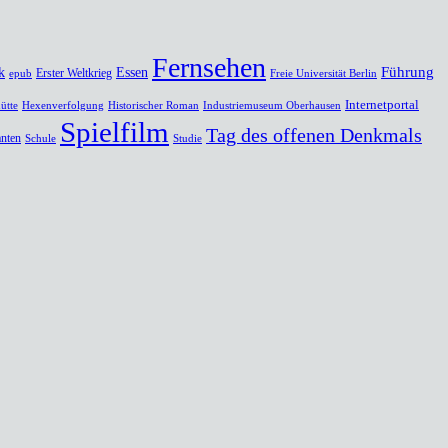
Fernsehen
Führung
k
Essen
Erster Weltkrieg
epub
Freie Universität Berlin
Internetportal
ütte
Hexenverfolgung
Historischer Roman
Industriemuseum Oberhausen
Spielfilm
Tag des offenen Denkmals
nten
Schule
Studie