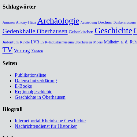
Schlagwörter
Archäologie
Bochum
Amazon
Antony-Hütte
Ausstellung
Bunkermuseum
Geschichte
Gedenkhalle Oberhausen
Gelsenkirchen
Judentum
LVR
Mülheim a. d. Ruh
Kindle
LVR-Industriemuseum Oberhausen
Moers
TV
Vortrag
Xanten
Seiten
Publikationsliste
Datenschutzerklärung
E-Books
Regionalgeschichte
Geschichte in Oberhausen
Blogroll
Internetportal Rheinische Geschichte
Nachrichtendienst für Historiker