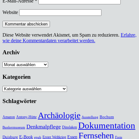
E-Mail-Adresse
*
Website
Diese Website verwendet Akismet, um Spam zu reduzieren.
Erfahre,
wie deine Kommentardaten verarbeitet werden.
Archiv
Archiv
Kategorien
Kategorien
Schlagwörter
Archäologie
Bochum
Amazon
Antony-Hütte
Ausstellung
Dokumentation
Denkmalpflege
Dinslaken
Bunkermuseum
Fernsehen
Duisburg
E-Book
Essen
Erster Weltkrieg
epub
Freie