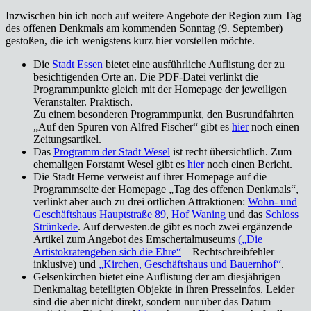
Inzwischen bin ich noch auf weitere Angebote der Region zum Tag
des offenen Denkmals am kommenden Sonntag (9. September)
gestoßen, die ich wenigstens kurz hier vorstellen möchte.
Die
Stadt Essen
bietet eine ausführliche Auflistung der zu
besichtigenden Orte an. Die PDF-Datei verlinkt die
Programmpunkte gleich mit der Homepage der jeweiligen
Veranstalter. Praktisch.
Zu einem besonderen Programmpunkt, den Busrundfahrten
„Auf den Spuren von Alfred Fischer“ gibt es
hier
noch einen
Zeitungsartikel.
Das
Programm der Stadt Wesel
ist recht übersichtlich. Zum
ehemaligen Forstamt Wesel gibt es
hier
noch einen Bericht.
Die Stadt Herne verweist auf ihrer Homepage auf die
Programmseite der Homepage „Tag des offenen Denkmals“,
verlinkt aber auch zu drei örtlichen Attraktionen:
Wohn- und
Geschäftshaus Hauptstraße 89
,
Hof Waning
und das
Schloss
Strünkede
. Auf derwesten.de gibt es noch zwei ergänzende
Artikel zum Angebot des Emschertalmuseums
(„Die
Artistokratengeben sich die Ehre“
– Rechtschreibfehler
inklusive) und
„Kirchen, Geschäftshaus und Bauernhof“
.
Gelsenkirchen bietet eine Auflistung der am diesjährigen
Denkmaltag beteiligten Objekte in ihren Presseinfos. Leider
sind die aber nicht direkt, sondern nur über das Datum