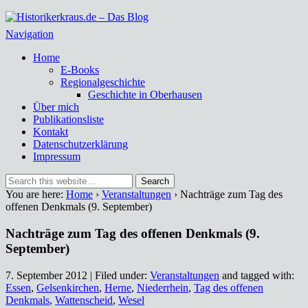
Historikerkraus.de – Das Blog
Historische Miszellen – nicht nur aus dem Ruhrgebiet
Navigation
Home
E-Books
Regionalgeschichte
Geschichte in Oberhausen
Über mich
Publikationsliste
Kontakt
Datenschutzerklärung
Impressum
You are here:
Home
›
Veranstaltungen
› Nachträge zum Tag des
offenen Denkmals (9. September)
Nachträge zum Tag des offenen Denkmals (9.
September)
7. September 2012 | Filed under:
Veranstaltungen
and tagged with:
Essen
,
Gelsenkirchen
,
Herne
,
Niederrhein
,
Tag des offenen
Denkmals
,
Wattenscheid
,
Wesel