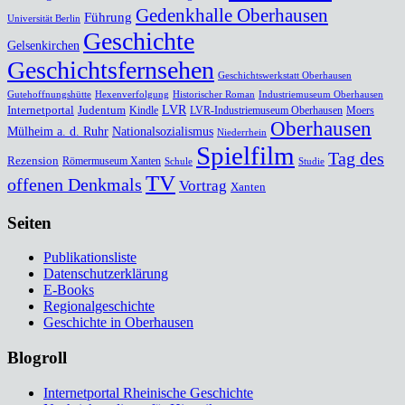
Gedenkhalle Oberhausen
Führung
Universität Berlin
Geschichte
Gelsenkirchen
Geschichtsfernsehen
Geschichtswerkstatt Oberhausen
Gutehoffnungshütte
Hexenverfolgung
Historischer Roman
Industriemuseum Oberhausen
Internetportal
Judentum
LVR
Kindle
LVR-Industriemuseum Oberhausen
Moers
Oberhausen
Mülheim a. d. Ruhr
Nationalsozialismus
Niederrhein
Spielfilm
Tag des
Rezension
Römermuseum Xanten
Schule
Studie
TV
offenen Denkmals
Vortrag
Xanten
Seiten
Publikationsliste
Datenschutzerklärung
E-Books
Regionalgeschichte
Geschichte in Oberhausen
Blogroll
Internetportal Rheinische Geschichte